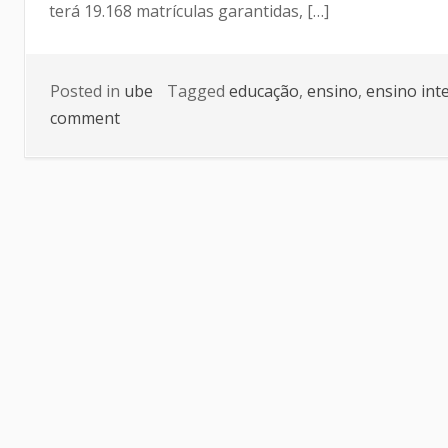
terá 19.168 matrículas garantidas, […]
Posted in
ube
Tagged
educação
,
ensino
,
ensino int
comment