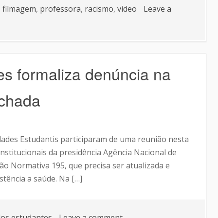
,
filmagem
,
professora
,
racismo
,
video
Leave a
s formaliza denúncia na
achada
ades Estudantis participaram de uma reunião nesta
Institucionais da presidência Agência Nacional de
ão Normativa 195, que precisa ser atualizada e
stência a saúde. Na […]
dos estudantes
Leave a comment