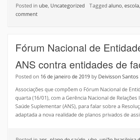
Posted in
ube
,
Uncategorized
Tagged
aluno
,
escola
comment
Fórum Nacional de Entidade
ANS contra entidades de f
Posted on
16 de janeiro de 2019
by
Deivisson Santos
Associações que compõem o Fórum Nacional de Entid
quarta (16/01), com a Gerência Nacional de Relações 
Saúde Suplementar (ANS), para falar sobre a Resoluç
adaptada a nova realidade de planos privados de assi
Posted in
ans
,
plano de saúde
,
ube
,
união brasileira 