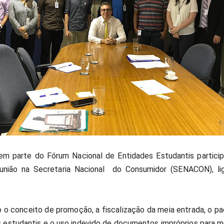
m parte do Fórum Nacional de Entidades Estudantis partici
união na Secretaria Nacional  do Consumidor (SENACON), lig
 o conceito de promoção, a fiscalização da meia entrada, o pa
es estudantis e o uso indevido de documentos impróprios para m