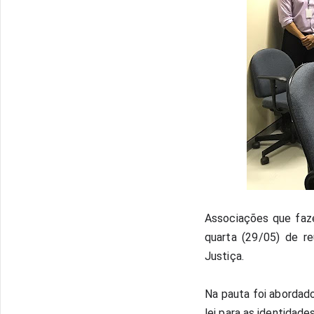
Associações que faze
quarta (29/05) de re
Justiça.
Na pauta foi abordado
lei para as identidad